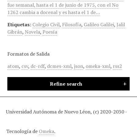
fue semanal, hasta el 1 de junio de 1975, con el No
1262 cambia a docenal y es hasta el 1 de…
Etiquetas:
Colegio Civil
,
Filosofía
,
Galileo Galilei
,
Jalil
Gibrán
,
Novela
,
Poesía
Formatos de Salida
atom
,
csv
,
dc-rdf
,
dcmes-xml
,
json
,
omeka-xml
,
rss2
Refine search
Universidad Autónoma de Nuevo Léon, (c) 2020-2030 -
Tecnología de
Omeka
.