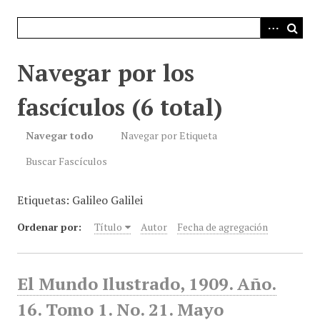
i
n
c
i
Navegar por los
p
a
fascículos (6 total)
l
Navegar todo
Navegar por Etiqueta
Buscar Fascículos
Etiquetas: Galileo Galilei
Ordenar por:
Título
Autor
Fecha de agregación
El Mundo Ilustrado, 1909. Año.
16. Tomo 1. No. 21. Mayo