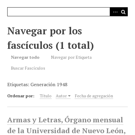
i
n
c
i
Navegar por los
p
a
fascículos (1 total)
l
Navegar todo
Navegar por Etiqueta
Buscar Fascículos
Etiquetas: Generación 1948
Ordenar por:
Título
Autor
Fecha de agregación
Armas y Letras, Órgano mensual
de la Universidad de Nuevo León,