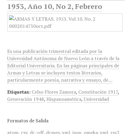
1953, Año 10, No 2, Febrero
Es una publicación trimestral editada por la
Universidad Autónoma de Nuevo León a través de la
Editorial Universitaria. En las páginas principales de
Armas y Letras se incluyen textos literarios,
particularmente poesía, narrativa y ensayo, de…
Etiquetas:
Celso Flores Zamora
,
Constitución 1917
,
Generación 1948
,
Hispanoamérica
,
Universidad
Formatos de Salida
atom
,
csv
,
dc-rdf
,
dcmes-xml
,
json
,
omeka-xml
,
rss2