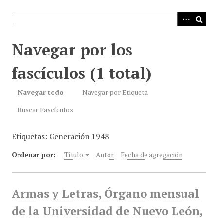
i
n
c
i
Navegar por los
p
a
fascículos (1 total)
l
Navegar todo
Navegar por Etiqueta
Buscar Fascículos
Etiquetas: Generación 1948
Ordenar por:
Título
Autor
Fecha de agregación
Armas y Letras, Órgano mensual
de la Universidad de Nuevo León,