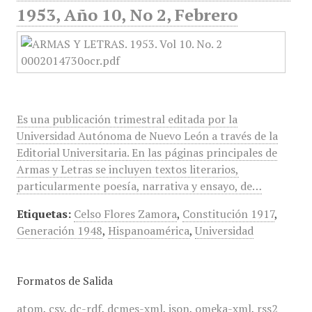
1953, Año 10, No 2, Febrero
Es una publicación trimestral editada por la
Universidad Autónoma de Nuevo León a través de la
Editorial Universitaria. En las páginas principales de
Armas y Letras se incluyen textos literarios,
particularmente poesía, narrativa y ensayo, de…
Etiquetas:
Celso Flores Zamora
,
Constitución 1917
,
Generación 1948
,
Hispanoamérica
,
Universidad
Formatos de Salida
atom
,
csv
,
dc-rdf
,
dcmes-xml
,
json
,
omeka-xml
,
rss2