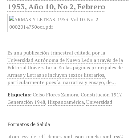
1953, Año 10, No 2, Febrero
Es una publicación trimestral editada por la
Universidad Autónoma de Nuevo León a través de la
Editorial Universitaria. En las páginas principales de
Armas y Letras se incluyen textos literarios,
particularmente poesía, narrativa y ensayo, de…
Etiquetas:
Celso Flores Zamora
,
Constitución 1917
,
Generación 1948
,
Hispanoamérica
,
Universidad
Formatos de Salida
atom
,
csv
,
dc-rdf
,
dcmes-xml
,
json
,
omeka-xml
,
rss2