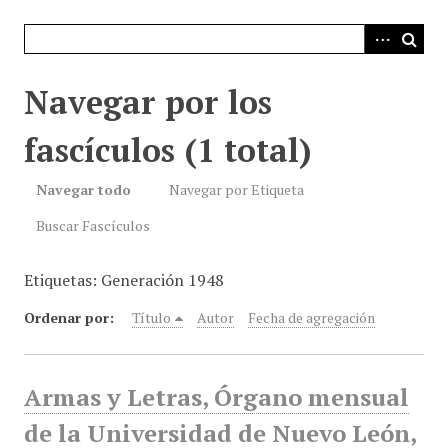
i
n
c
i
Navegar por los
p
a
fascículos (1 total)
l
Navegar todo
Navegar por Etiqueta
Buscar Fascículos
Etiquetas: Generación 1948
Ordenar por:
Título
Autor
Fecha de agregación
Armas y Letras, Órgano mensual
de la Universidad de Nuevo León,