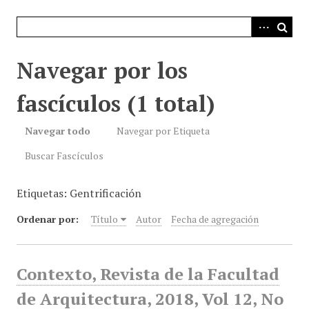
i
n
c
i
Navegar por los
p
a
fascículos (1 total)
l
Navegar todo
Navegar por Etiqueta
Buscar Fascículos
Etiquetas: Gentrificación
Ordenar por:
Título
Autor
Fecha de agregación
Contexto, Revista de la Facultad
de Arquitectura, 2018, Vol 12, No