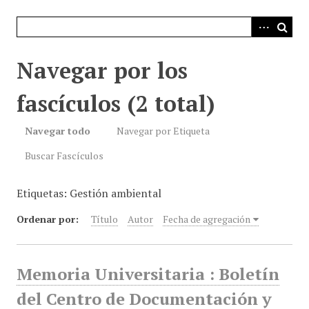
i
n
c
i
Navegar por los
p
a
fascículos (2 total)
l
Navegar todo
Navegar por Etiqueta
Buscar Fascículos
Etiquetas: Gestión ambiental
Ordenar por:
Título
Autor
Fecha de agregación
Memoria Universitaria : Boletín
del Centro de Documentación y