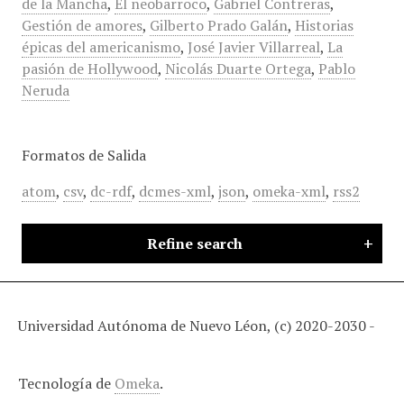
de la Mancha
,
El neobarroco
,
Gabriel Contreras
,
Gestión de amores
,
Gilberto Prado Galán
,
Historias
épicas del americanismo
,
José Javier Villarreal
,
La
pasión de Hollywood
,
Nicolás Duarte Ortega
,
Pablo
Neruda
Formatos de Salida
atom
,
csv
,
dc-rdf
,
dcmes-xml
,
json
,
omeka-xml
,
rss2
Refine search
Universidad Autónoma de Nuevo Léon, (c) 2020-2030 -
Tecnología de
Omeka
.