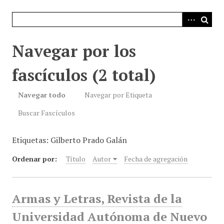
i
n
c
i
Navegar por los
p
a
fascículos (2 total)
l
Navegar todo
Navegar por Etiqueta
Buscar Fascículos
Etiquetas: Gilberto Prado Galán
Ordenar por:
Título
Autor
Fecha de agregación
Armas y Letras, Revista de la
Universidad Autónoma de Nuevo