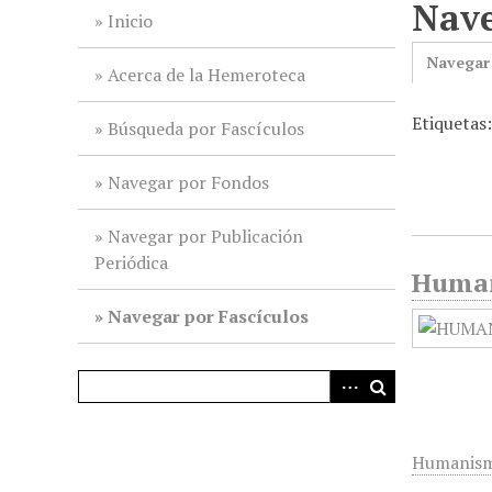
Nave
i
Inicio
n
Navegar
c
Acerca de la Hemeroteca
i
Etiquetas:
p
Búsqueda por Fascículos
a
l
Navegar por Fondos
Navegar por Publicación
Periódica
Humani
Navegar por Fascículos
Humanism