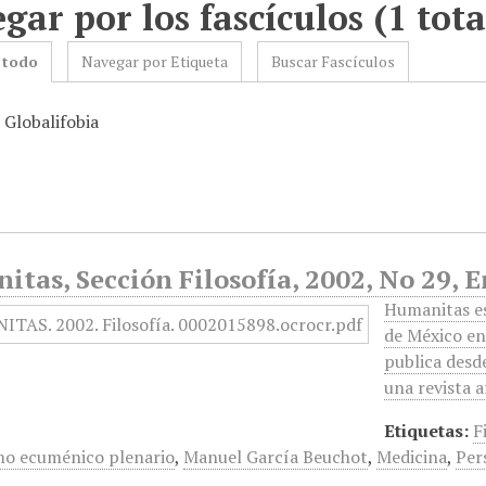
gar por los fascículos (1 tota
 todo
Navegar por Etiqueta
Buscar Fascículos
 Globalifobia
tas, Sección Filosofía, 2002, No 29, 
Humanitas es
de México en
publica desd
una revista 
Etiquetas:
F
o ecuménico plenario
,
Manuel García Beuchot
,
Medicina
,
Per