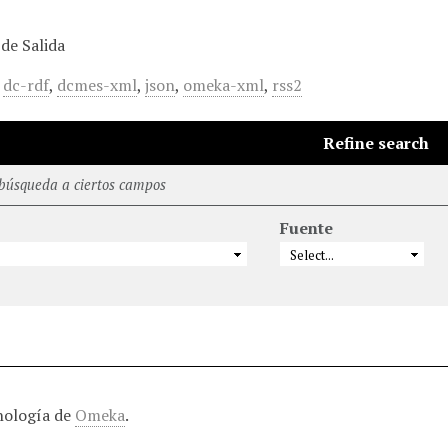
de Salida
,
dc-rdf
,
dcmes-xml
,
json
,
omeka-xml
,
rss2
Refine search
 búsqueda a ciertos campos
Fuente
nología de
Omeka
.