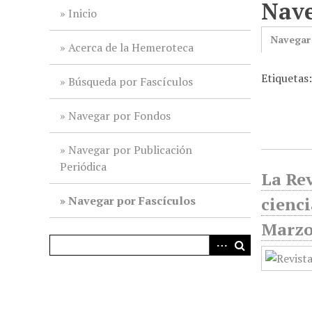
Nave
i
Inicio
n
Navegar
c
Acerca de la Hemeroteca
i
Etiquetas
p
Búsqueda por Fascículos
a
l
Navegar por Fondos
Navegar por Publicación
Periódica
La Rev
Navegar por Fascículos
cienci
Marzo