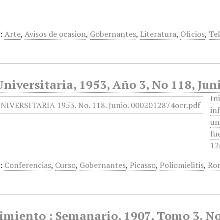
:
Arte
,
Avisos de ocasion
,
Gobernantes
,
Literatura
,
Oficios
,
Te
niversitaria, 1953, Año 3, No 118, Jun
In
in
un
fu
12
:
Conferencias
,
Curso
,
Gobernantes
,
Picasso
,
Poliomielitis
,
Ro
imiento : Semanario, 1907, Tomo 3, No