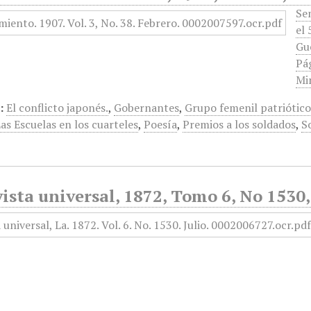
Se
el 
Gue
Pág
Mi
:
El conflicto japonés.
,
Gobernantes
,
Grupo femenil patriótic
as Escuelas en los cuarteles
,
Poesía
,
Premios a los soldados
,
S
ista universal, 1872, Tomo 6, No 1530, 