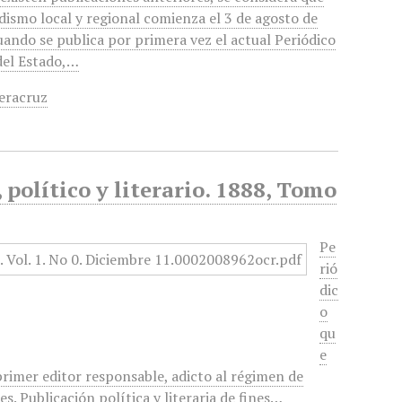
odismo local y regional comienza el 3 de agosto de
uando se publica por primera vez el actual Periódico
 del Estado,…
eracruz
político y literario. 1888, Tomo
Pe
rió
dic
o
qu
e
primer editor responsable, adicto al régimen de
. Publicación política y literaria de fines…