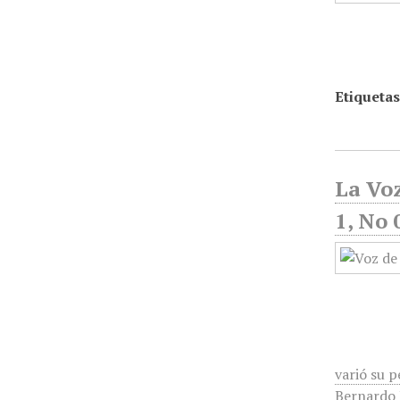
Etiquetas
La Voz
1, No 
varió su p
Bernardo R