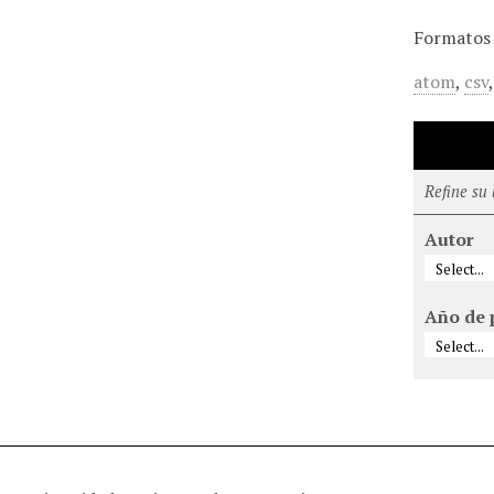
Formatos 
atom
,
csv
Refine su
Autor
Año de 