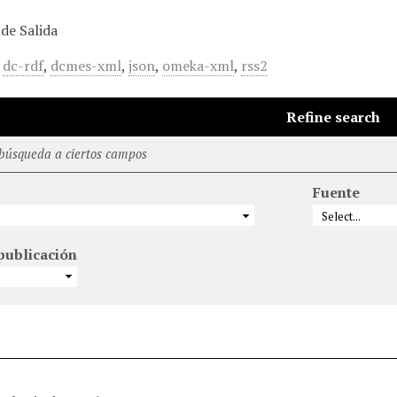
de Salida
,
dc-rdf
,
dcmes-xml
,
json
,
omeka-xml
,
rss2
Refine search
 búsqueda a ciertos campos
Fuente
publicación