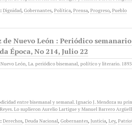
:
Dignidad
,
Gobernantes
,
Política
,
Prensa
,
Progreso
,
Pueblo
 de Nuevo León : Periódico semanario, 
a Época, No 214, Julio 22
odicidad entre bisemanal y semanal. Ignacio J. Mendoza su pri
eyes. Lo suplieron Aurelio Lartigue y Manuel Barrero Argüelles
:
Derechos
,
Deuda Nacional
,
Gobernantes
,
Justicia
,
Ley
,
Patrio