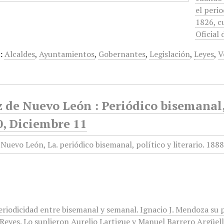
el peri
1826, c
Oficial
:
Alcaldes
,
Ayuntamientos
,
Gobernantes
,
Legislación
,
Leyes
,
V
 de Nuevo León : Periódico bisemanal, 
0, Diciembre 11
eriodicidad entre bisemanal y semanal. Ignacio J. Mendoza su 
eyes. Lo suplieron Aurelio Lartigue y Manuel Barrero Argüelles