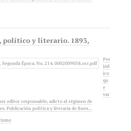
político y literario. 1893,
Per
iód
ico
qu
e
var
mer editor responsable, adicto al régimen de
. Publicación política y literaria de fines…
tismo