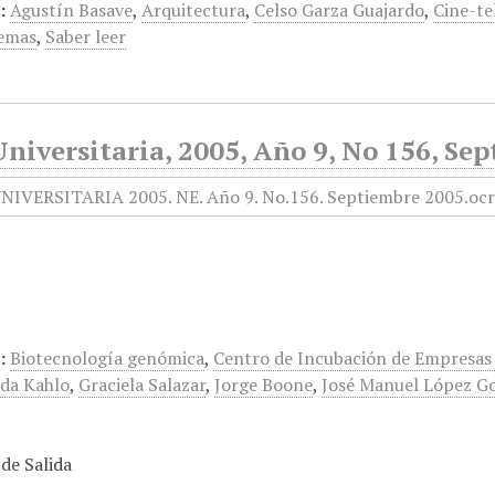
:
Agustín Basave
,
Arquitectura
,
Celso Garza Guajardo
,
Cine-te
emas
,
Saber leer
niversitaria, 2005, Año 9, No 156, Se
:
Biotecnología genómica
,
Centro de Incubación de Empresas 
ida Kahlo
,
Graciela Salazar
,
Jorge Boone
,
José Manuel López G
de Salida