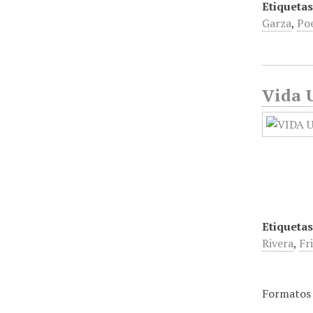
Etiquetas
Garza
,
Po
Vida U
Etiquetas
Rivera
,
Fr
Formatos 