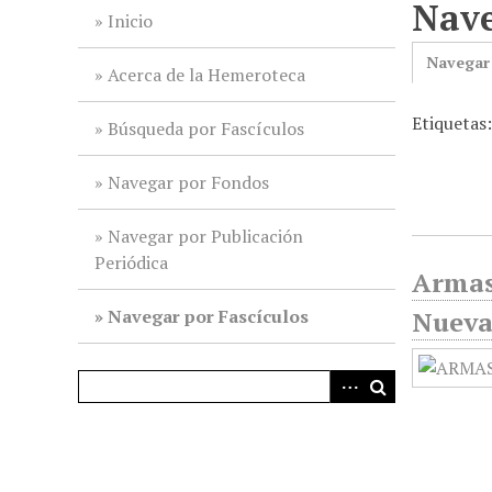
Nave
i
Inicio
n
Navegar
c
Acerca de la Hemeroteca
i
Etiquetas:
p
Búsqueda por Fascículos
a
l
Navegar por Fondos
Navegar por Publicación
Periódica
Armas
Navegar por Fascículos
Nueva