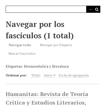
i
n
c
i
Navegar por los
p
a
fascículos (1 total)
l
Navegar todo
Navegar por Etiqueta
Buscar Fascículos
Etiquetas: Hermenéutica y literatura
Ordenar por:
Título
Autor
Fecha de agregación
Humanitas: Revista de Teoría
Crítica y Estudios Literarios,