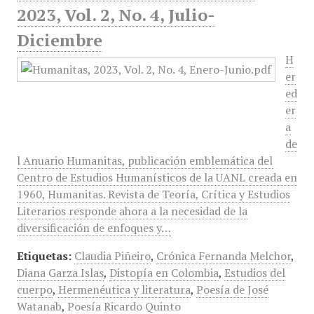
2023, Vol. 2, No. 4, Julio-
Diciembre
H
er
ed
er
a
de
l Anuario Humanitas, publicación emblemática del
Centro de Estudios Humanísticos de la UANL creada en
1960, Humanitas. Revista de Teoría, Crítica y Estudios
Literarios responde ahora a la necesidad de la
diversificación de enfoques y…
Etiquetas:
Claudia Piñeiro
,
Crónica Fernanda Melchor
,
Diana Garza Islas
,
Distopía en Colombia
,
Estudios del
cuerpo
,
Hermenéutica y literatura
,
Poesía de José
Watanab
,
Poesía Ricardo Quinto