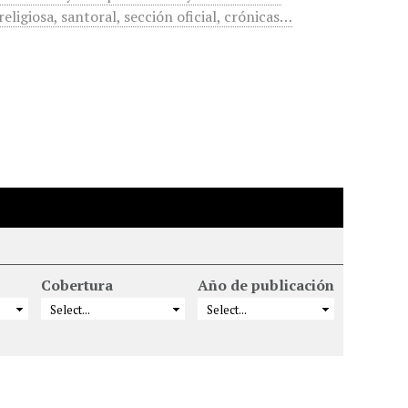
religiosa, santoral, sección oficial, crónicas…
Cobertura
Año de publicación