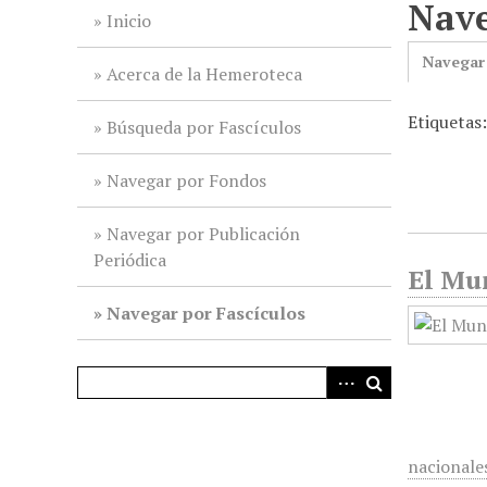
Nave
i
Inicio
n
Navegar
c
Acerca de la Hemeroteca
i
Etiquetas
p
Búsqueda por Fascículos
a
l
Navegar por Fondos
Navegar por Publicación
Periódica
El Mun
Navegar por Fascículos
nacionale