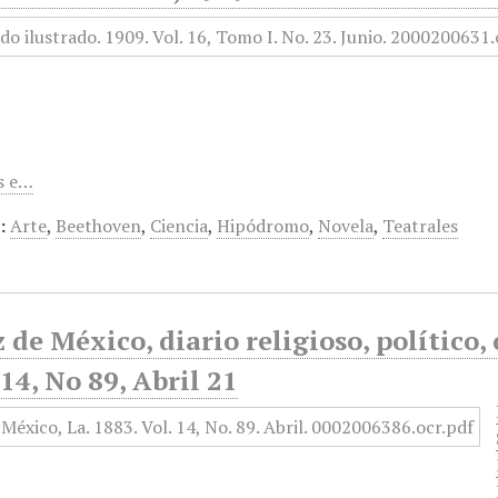
s e…
:
Arte
,
Beethoven
,
Ciencia
,
Hipódromo
,
Novela
,
Teatrales
 de México, diario religioso, político, c
4, No 89, Abril 21