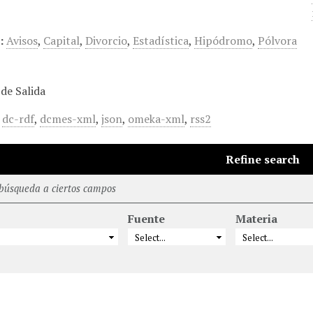
:
Avisos
,
Capital
,
Divorcio
,
Estadística
,
Hipódromo
,
Pólvora
de Salida
,
dc-rdf
,
dcmes-xml
,
json
,
omeka-xml
,
rss2
Refine search
 búsqueda a ciertos campos
Fuente
Materia