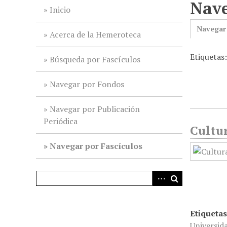
Nave
i
Inicio
n
Navegar
c
Acerca de la Hemeroteca
i
Etiquetas
p
Búsqueda por Fascículos
a
l
Navegar por Fondos
Navegar por Publicación
Periódica
Cultur
Navegar por Fascículos
Etiquetas
Universid