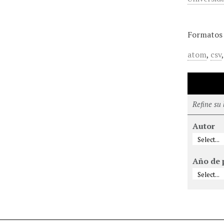
Formatos 
atom
,
csv
Refine su
Autor
Año de 