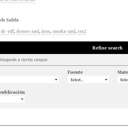
de Salida
,
dc-rdf
,
dcmes-xml
,
json
,
omeka-xml
,
rss2
Refine search
 búsqueda a ciertos campos
Fuente
Mate
publicación