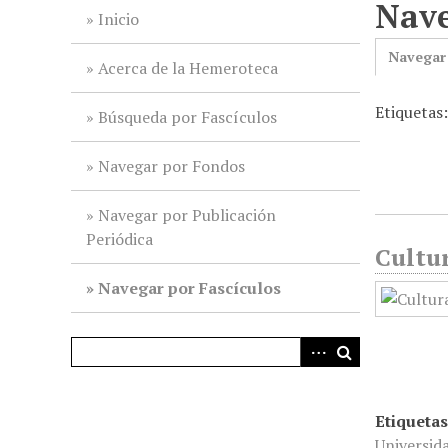
Nave
i
Inicio
n
Navegar
c
Acerca de la Hemeroteca
i
Etiquetas
p
Búsqueda por Fascículos
a
l
Navegar por Fondos
Navegar por Publicación
Periódica
Cultur
Navegar por Fascículos
Etiquetas
Universid