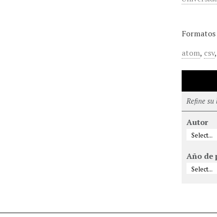
Formatos 
atom
,
csv
Refine su
Autor
Año de 