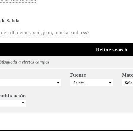
de Salida
,
dc-rdf
,
dcmes-xml
,
json
,
omeka-xml
,
rss2
Refine search
 búsqueda a ciertos campos
Fuente
Mate
publicación