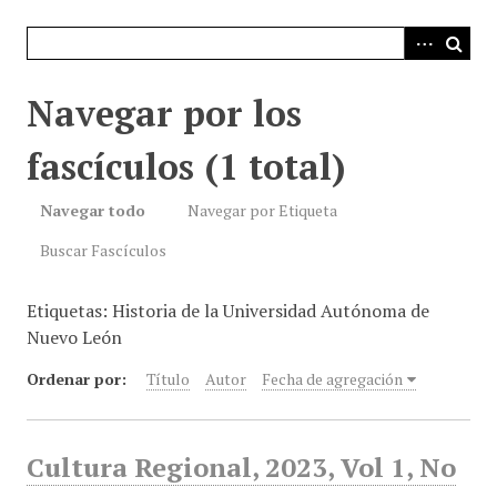
i
n
c
i
Navegar por los
p
a
fascículos (1 total)
l
Navegar todo
Navegar por Etiqueta
Buscar Fascículos
Etiquetas: Historia de la Universidad Autónoma de
Nuevo León
Ordenar por:
Título
Autor
Fecha de agregación
Cultura Regional, 2023, Vol 1, No