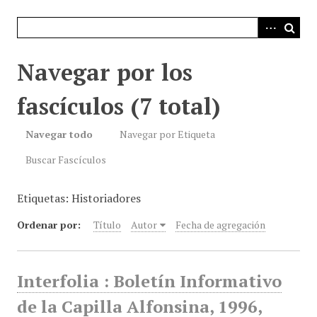
i
n
c
i
Navegar por los
p
a
fascículos (7 total)
l
Navegar todo
Navegar por Etiqueta
Buscar Fascículos
Etiquetas: Historiadores
Ordenar por:
Título
Autor
Fecha de agregación
Interfolia : Boletín Informativo
de la Capilla Alfonsina, 1996,