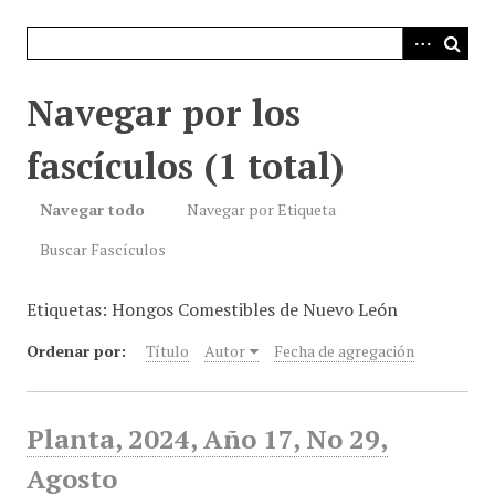
i
n
c
i
Navegar por los
p
a
fascículos (1 total)
l
Navegar todo
Navegar por Etiqueta
Buscar Fascículos
Etiquetas: Hongos Comestibles de Nuevo León
Ordenar por:
Título
Autor
Fecha de agregación
Planta, 2024, Año 17, No 29,
Agosto