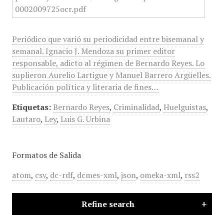
Periódico que varió su periodicidad entre bisemanal y
semanal. Ignacio J. Mendoza su primer editor
responsable, adicto al régimen de Bernardo Reyes. Lo
suplieron Aurelio Lartigue y Manuel Barrero Argüelles.
Publicación política y literaria de fines…
Etiquetas:
Bernardo Reyes
,
Criminalidad
,
Huelguistas
,
Lautaro
,
Ley
,
Luis G. Urbina
Formatos de Salida
atom
,
csv
,
dc-rdf
,
dcmes-xml
,
json
,
omeka-xml
,
rss2
Refine search