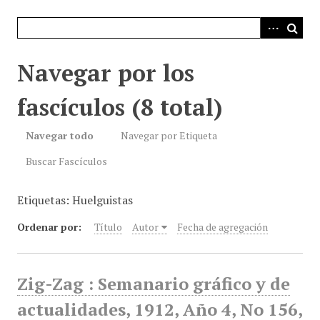
i
n
c
i
Navegar por los
p
a
fascículos (8 total)
l
Navegar todo
Navegar por Etiqueta
Buscar Fascículos
Etiquetas: Huelguistas
Ordenar por:
Título
Autor
Fecha de agregación
Zig-Zag : Semanario gráfico y de
actualidades, 1912, Año 4, No 156,