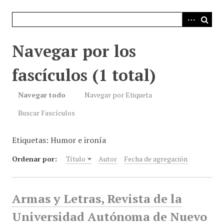
i
n
c
i
Navegar por los
p
a
fascículos (1 total)
l
Navegar todo
Navegar por Etiqueta
Buscar Fascículos
Etiquetas: Humor e ironía
Ordenar por:
Título
Autor
Fecha de agregación
Armas y Letras, Revista de la
Universidad Autónoma de Nuevo