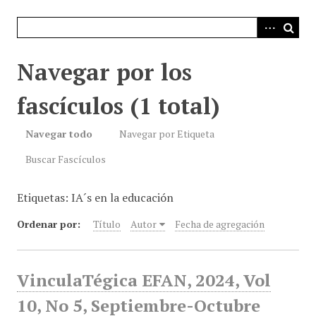
i
n
c
i
Navegar por los
p
a
fascículos (1 total)
l
Navegar todo
Navegar por Etiqueta
Buscar Fascículos
Etiquetas: IA´s en la educación
Ordenar por:
Título
Autor
Fecha de agregación
VinculaTégica EFAN, 2024, Vol
10, No 5, Septiembre-Octubre