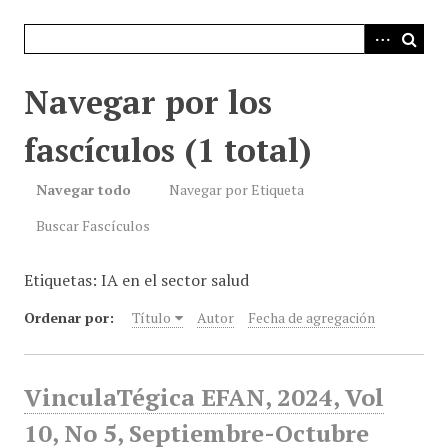
i
n
c
i
Navegar por los
p
a
fascículos (1 total)
l
Navegar todo
Navegar por Etiqueta
Buscar Fascículos
Etiquetas: IA en el sector salud
Ordenar por:
Título
Autor
Fecha de agregación
VinculaTégica EFAN, 2024, Vol
10, No 5, Septiembre-Octubre