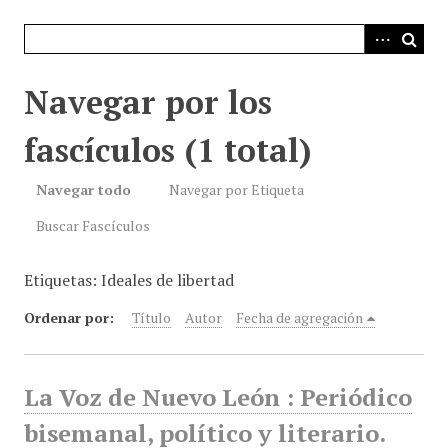
i
n
c
i
Navegar por los
p
a
fascículos (1 total)
l
Navegar todo
Navegar por Etiqueta
Buscar Fascículos
Etiquetas: Ideales de libertad
Ordenar por:
Título
Autor
Fecha de agregación
La Voz de Nuevo León : Periódico
bisemanal, político y literario.