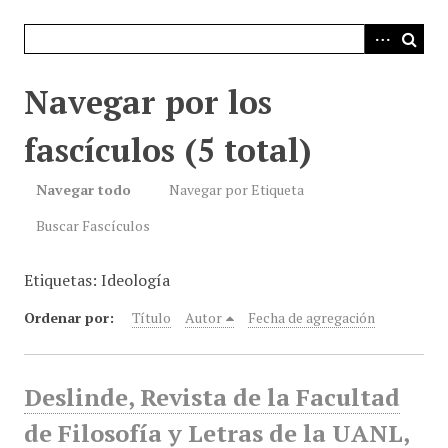
i
n
c
i
Navegar por los
p
a
fascículos (5 total)
l
Navegar todo
Navegar por Etiqueta
Buscar Fascículos
Etiquetas: Ideología
Ordenar por:
Título
Autor
Fecha de agregación
Deslinde, Revista de la Facultad
de Filosofía y Letras de la UANL,