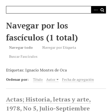
i
n
c
i
Navegar por los
p
a
fascículos (1 total)
l
Navegar todo
Navegar por Etiqueta
Buscar Fascículos
Etiquetas: Ignacio Montes de Oca
Ordenar por:
Título
Autor
Fecha de agregación
Actas; Historia, letras y arte,
1978, No 5, Julio-Septiembre