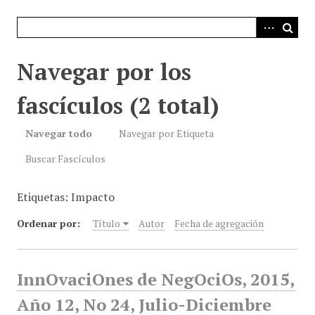
i
n
c
i
Navegar por los
p
a
fascículos (2 total)
l
Navegar todo
Navegar por Etiqueta
Buscar Fascículos
Etiquetas: Impacto
Ordenar por:
Título
Autor
Fecha de agregación
InnOvaciOnes de NegOciOs, 2015,
Año 12, No 24, Julio-Diciembre