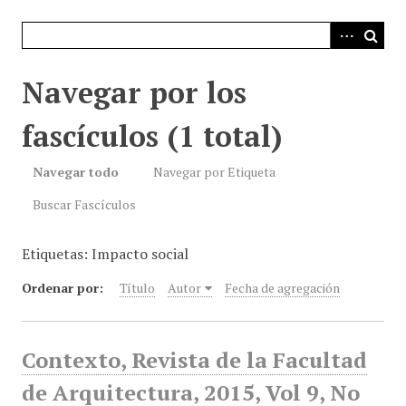
i
n
c
i
Navegar por los
p
a
fascículos (1 total)
l
Navegar todo
Navegar por Etiqueta
Buscar Fascículos
Etiquetas: Impacto social
Ordenar por:
Título
Autor
Fecha de agregación
Contexto, Revista de la Facultad
de Arquitectura, 2015, Vol 9, No