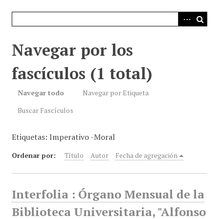
i
n
c
i
Navegar por los
p
a
fascículos (1 total)
l
Navegar todo
Navegar por Etiqueta
Buscar Fascículos
Etiquetas: Imperativo -Moral
Ordenar por:
Título
Autor
Fecha de agregación
Interfolia : Órgano Mensual de la
Biblioteca Universitaria, "Alfonso