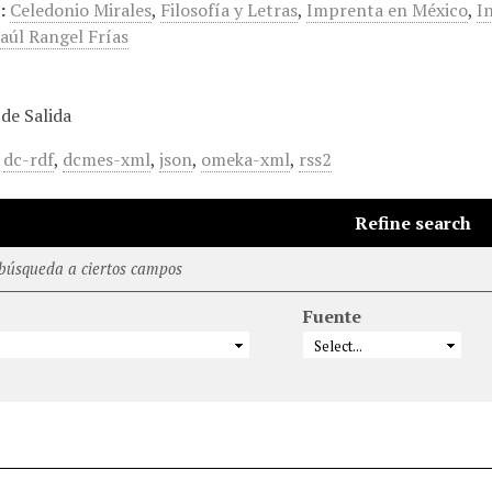
:
Celedonio Mirales
,
Filosofía y Letras
,
Imprenta en México
,
I
aúl Rangel Frías
de Salida
,
dc-rdf
,
dcmes-xml
,
json
,
omeka-xml
,
rss2
Refine search
 búsqueda a ciertos campos
Fuente