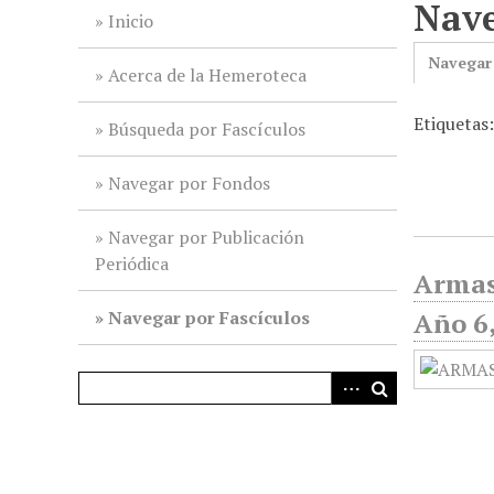
Nave
i
Inicio
n
Navegar
c
Acerca de la Hemeroteca
i
Etiquetas
p
Búsqueda por Fascículos
a
l
Navegar por Fondos
Navegar por Publicación
Periódica
Armas
Navegar por Fascículos
Año 6