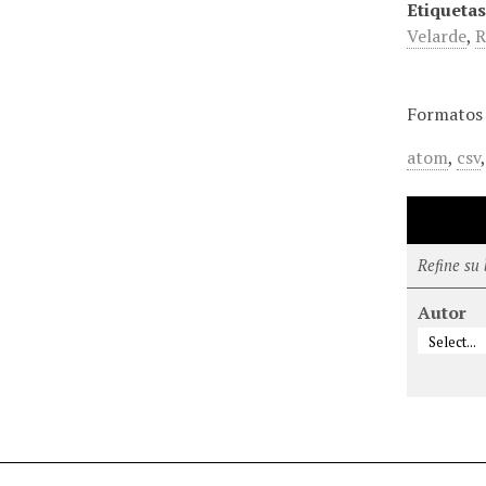
Etiquetas
Velarde
,
R
Formatos 
atom
,
csv
Refine su
Autor