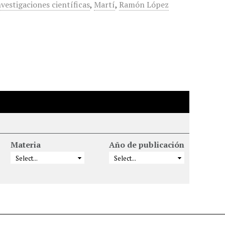
nvestigaciones científicas
,
Martí
,
Ramón López
Materia
Año de publicación