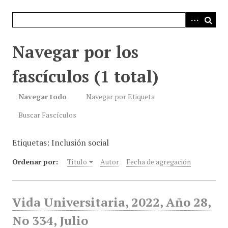
i
n
c
i
Navegar por los
p
a
fascículos (1 total)
l
Navegar todo
Navegar por Etiqueta
Buscar Fascículos
Etiquetas: Inclusión social
Ordenar por:
Título
Autor
Fecha de agregación
Vida Universitaria, 2022, Año 28,
No 334, Julio