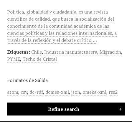
Política, globalidad y ciudadanía, es una revista
científica de calidad, que busca la socialización del
conocimiento de la comunidad académica de las
ciencias políticas y las relaciones internacionales, a
través de la reflexión y el debate crítico,…
Etiquetas:
Chile
,
Industria manufacturera
,
Migración
,
PYME
,
Techo de Cristal
Formatos de Salida
atom
,
csv
,
dc-rdf
,
dcmes-xml
,
json
,
omeka-xml
,
rss2
Refine search