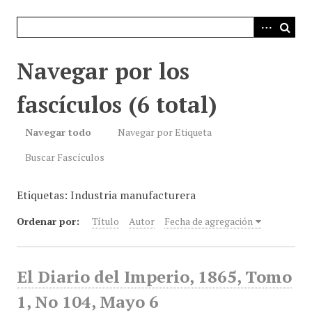
i
n
c
i
Navegar por los
p
a
fascículos (6 total)
l
Navegar todo
Navegar por Etiqueta
Buscar Fascículos
Etiquetas: Industria manufacturera
Ordenar por:
Título
Autor
Fecha de agregación
El Diario del Imperio, 1865, Tomo
1, No 104, Mayo 6