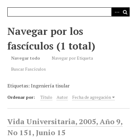
i
n
c
i
Navegar por los
p
a
fascículos (1 total)
l
Navegar todo
Navegar por Etiqueta
Buscar Fascículos
Etiquetas: Ingeniería tisular
Ordenar por:
Título
Autor
Fecha de agregación
Vida Universitaria, 2005, Año 9,
No 151, Junio 15