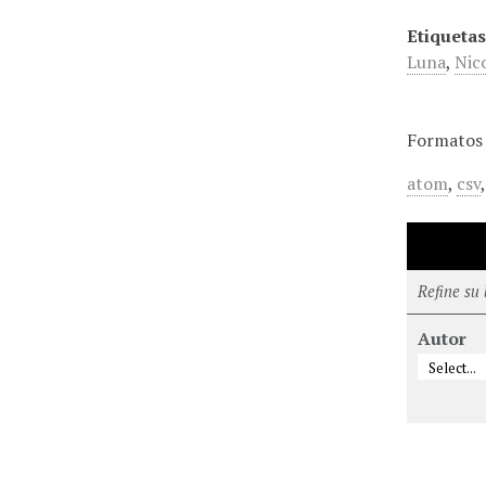
Etiquetas
Luna
,
Nic
Formatos 
atom
,
csv
Refine su
Autor