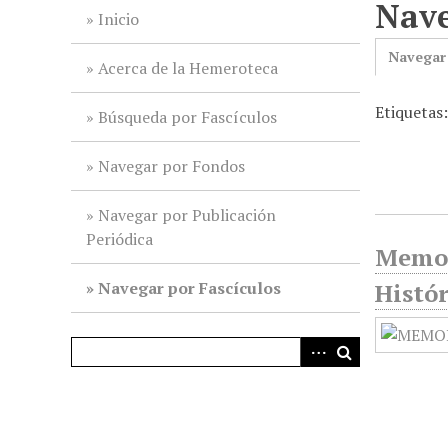
Nave
i
Inicio
n
Navegar
c
Acerca de la Hemeroteca
i
Etiquetas
p
Búsqueda por Fascículos
a
l
Navegar por Fondos
Navegar por Publicación
Periódica
Memor
Navegar por Fascículos
Histór