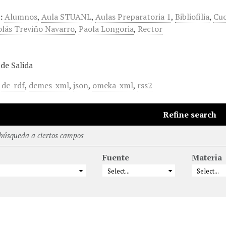
:
Alumnos
,
Aula STUANL
,
Aulas Preparatoria 1
,
Bibliofilia
,
Cu
olás Treviño Navarro
,
Paola Longoria
,
Rector
de Salida
,
dc-rdf
,
dcmes-xml
,
json
,
omeka-xml
,
rss2
Refine search
 búsqueda a ciertos campos
Fuente
Materia