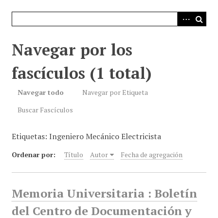
i
n
c
i
Navegar por los
p
a
fascículos (1 total)
l
Navegar todo
Navegar por Etiqueta
Buscar Fascículos
Etiquetas: Ingeniero Mecánico Electricista
Ordenar por:
Título
Autor
Fecha de agregación
Memoria Universitaria : Boletín
del Centro de Documentación y