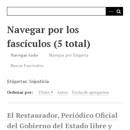
i
n
c
i
Navegar por los
p
a
fascículos (5 total)
l
Navegar todo
Navegar por Etiqueta
Buscar Fascículos
Etiquetas: Injusticia
Ordenar por:
Título
Autor
Fecha de agregación
El Restaurador, Periódico Oficial
del Gobierno del Estado libre y