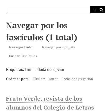
i
n
c
i
Navegar por los
p
a
fascículos (1 total)
l
Navegar todo
Navegar por Etiqueta
Buscar Fascículos
Etiquetas: Inmaculada decepción
Ordenar por:
Título
Autor
Fecha de agregación
Fruta Verde, revista de los
alumnos del Colegio de Letras