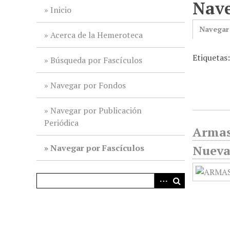
Nave
i
Inicio
n
Navegar
c
Acerca de la Hemeroteca
i
Etiquetas
p
Búsqueda por Fascículos
a
l
Navegar por Fondos
Navegar por Publicación
Periódica
Armas
Navegar por Fascículos
Nueva