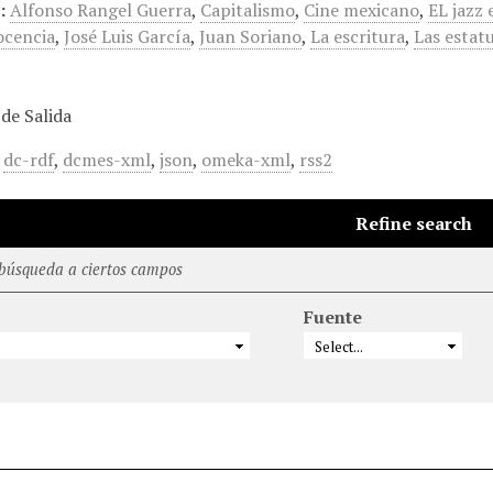
:
Alfonso Rangel Guerra
,
Capitalismo
,
Cine mexicano
,
EL jazz
ocencia
,
José Luis García
,
Juan Soriano
,
La escritura
,
Las estat
de Salida
,
dc-rdf
,
dcmes-xml
,
json
,
omeka-xml
,
rss2
Refine search
 búsqueda a ciertos campos
Fuente