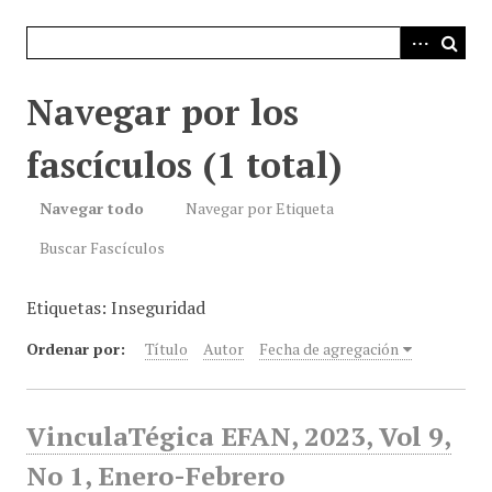
i
n
c
i
Navegar por los
p
a
fascículos (1 total)
l
Navegar todo
Navegar por Etiqueta
Buscar Fascículos
Etiquetas: Inseguridad
Ordenar por:
Título
Autor
Fecha de agregación
VinculaTégica EFAN, 2023, Vol 9,
No 1, Enero-Febrero