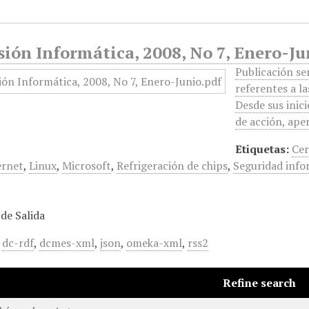
ión Informática, 2008, No 7, Enero-Ju
Publicación se
referentes a l
Desde sus inic
de acción, ape
Etiquetas:
Cer
ernet
,
Linux
,
Microsoft
,
Refrigeración de chips
,
Seguridad info
de Salida
,
dc-rdf
,
dcmes-xml
,
json
,
omeka-xml
,
rss2
Refine search