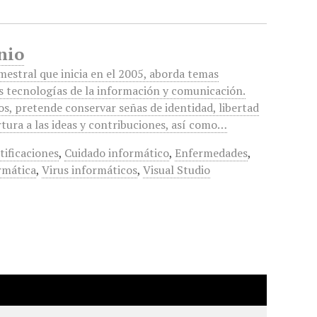
nio
mestral que inicia en el 2005, aborda temas
as tecnologías de la información y comunicación.
ios, pretende conservar señas de identidad, libertad
rtura a las ideas y contribuciones, así como…
tificaciones
,
Cuidado informático
,
Enfermedades
,
rmática
,
Virus informáticos
,
Visual Studio