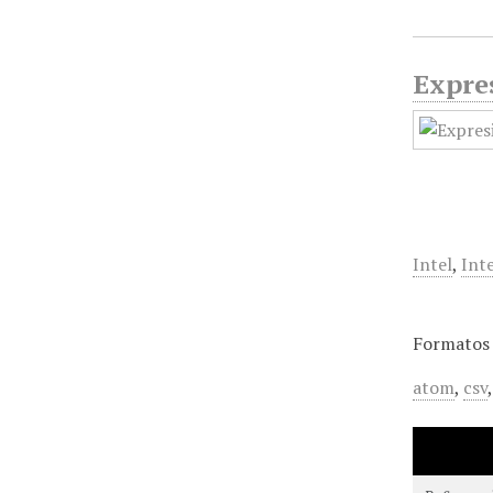
Expres
Intel
,
Int
Formatos 
atom
,
csv