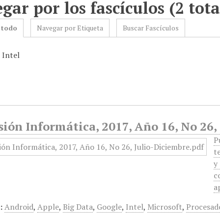
gar por los fascículos (2 tota
 todo
Navegar por Etiqueta
Buscar Fascículos
 Intel
ión Informática, 2017, Año 16, No 26,
P
t
y
c
a
:
Android
,
Apple
,
Big Data
,
Google
,
Intel
,
Microsoft
,
Procesad