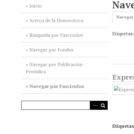
Nave
i
Inicio
n
Navegar
c
Acerca de la Hemeroteca
i
Etiquetas:
p
Búsqueda por Fascículos
a
l
Navegar por Fondos
Navegar por Publicación
Periódica
Expres
Navegar por Fascículos
Etiquetas