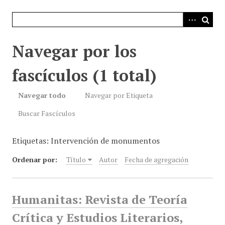
i
n
c
i
Navegar por los
p
a
fascículos (1 total)
l
Navegar todo
Navegar por Etiqueta
Buscar Fascículos
Etiquetas: Intervención de monumentos
Ordenar por:
Título
Autor
Fecha de agregación
Humanitas: Revista de Teoría
Crítica y Estudios Literarios,