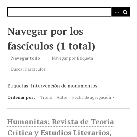
i
n
c
i
Navegar por los
p
a
fascículos (1 total)
l
Navegar todo
Navegar por Etiqueta
Buscar Fascículos
Etiquetas: Intervención de monumentos
Ordenar por:
Título
Autor
Fecha de agregación
Humanitas: Revista de Teoría
Crítica y Estudios Literarios,