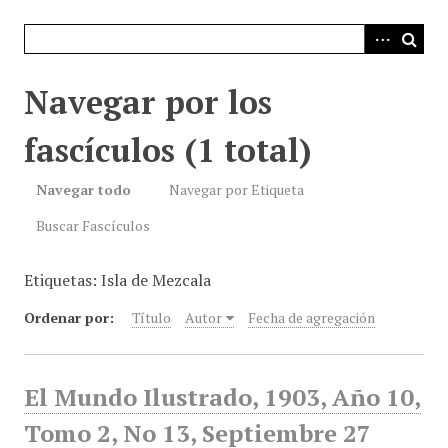
i
n
c
i
Navegar por los
p
a
fascículos (1 total)
l
Navegar todo
Navegar por Etiqueta
Buscar Fascículos
Etiquetas: Isla de Mezcala
Ordenar por:
Título
Autor
Fecha de agregación
El Mundo Ilustrado, 1903, Año 10,
Tomo 2, No 13, Septiembre 27