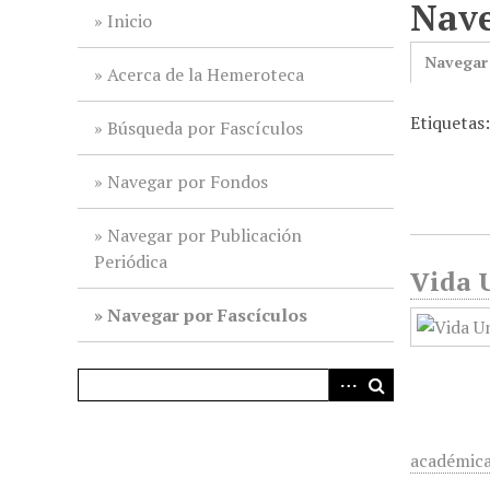
Nave
i
Inicio
n
Navegar
c
Acerca de la Hemeroteca
i
Etiquetas:
p
Búsqueda por Fascículos
a
l
Navegar por Fondos
Navegar por Publicación
Periódica
Vida U
Navegar por Fascículos
académic