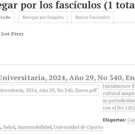
gar por los fascículos (1 tota
 todo
Navegar por Etiqueta
Buscar Fascículos
 Ivet Pérez
niversitaria, 2024, Año 29, No 340, E
Inicialmente l
cultural auspi
su periodicidad
con el No 1262
Etiquetas:
Car
a
,
Salud
,
Sustentabilidad
,
Universidad de Oporto