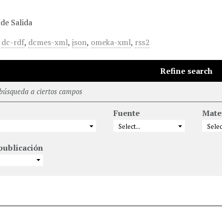
de Salida
,
dc-rdf
,
dcmes-xml
,
json
,
omeka-xml
,
rss2
Refine search
 búsqueda a ciertos campos
Fuente
Mate
publicación