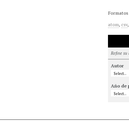
Formatos 
atom
,
csv
Refine su
Autor
Año de 