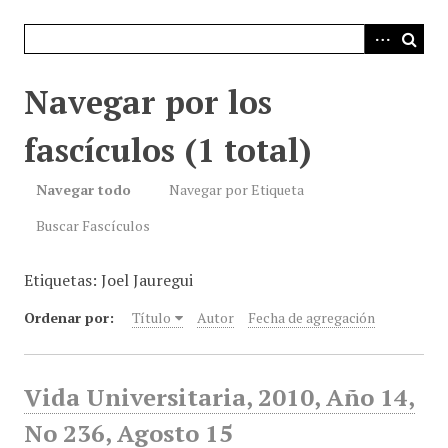
i
n
c
i
Navegar por los
p
a
fascículos (1 total)
l
Navegar todo
Navegar por Etiqueta
Buscar Fascículos
Etiquetas: Joel Jauregui
Ordenar por:
Título
Autor
Fecha de agregación
Vida Universitaria, 2010, Año 14,
No 236, Agosto 15