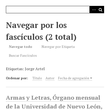
i
n
c
i
Navegar por los
p
a
fascículos (2 total)
l
Navegar todo
Navegar por Etiqueta
Buscar Fascículos
Etiquetas: Jorge Artel
Ordenar por:
Título
Autor
Fecha de agregación
Armas y Letras, Órgano mensual
de la Universidad de Nuevo León,