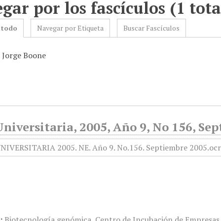
gar por los fascículos (1 tota
 todo
Navegar por Etiqueta
Buscar Fascículos
: Jorge Boone
niversitaria, 2005, Año 9, No 156, Se
:
Biotecnología genómica
,
Centro de Incubación de Empresas 