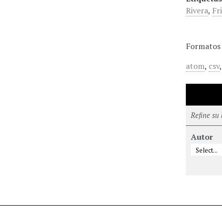
Rivera
,
Fr
Formatos 
atom
,
csv
Refine su
Autor