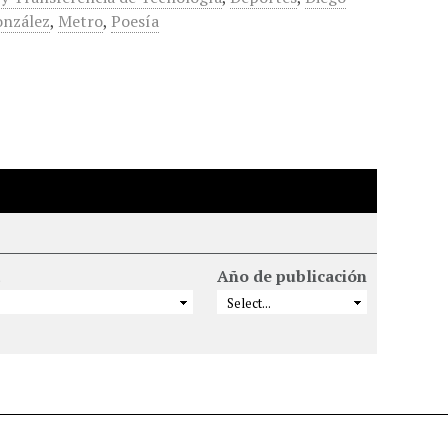
onzález
,
Metro
,
Poesía
Año de publicación