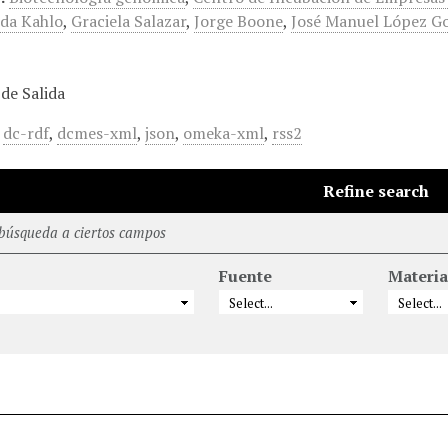
ida Kahlo
,
Graciela Salazar
,
Jorge Boone
,
José Manuel López G
de Salida
,
dc-rdf
,
dcmes-xml
,
json
,
omeka-xml
,
rss2
Refine search
 búsqueda a ciertos campos
Fuente
Materia