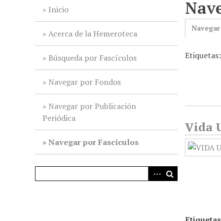
Nave
i
Inicio
n
Navegar
c
Acerca de la Hemeroteca
i
Etiquetas
p
Búsqueda por Fascículos
a
l
Navegar por Fondos
Navegar por Publicación
Periódica
Vida U
Navegar por Fascículos
Etiquetas