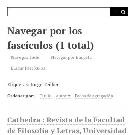
i
n
c
i
Navegar por los
p
a
fascículos (1 total)
l
Navegar todo
Navegar por Etiqueta
Buscar Fascículos
Etiquetas: Jorge Teillier
Ordenar por:
Título
Autor
Fecha de agregación
Cathedra : Revista de la Facultad
de Filosofía y Letras, Universidad