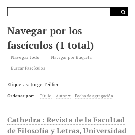
i
n
c
i
Navegar por los
p
a
fascículos (1 total)
l
Navegar todo
Navegar por Etiqueta
Buscar Fascículos
Etiquetas: Jorge Teillier
Ordenar por:
Título
Autor
Fecha de agregación
Cathedra : Revista de la Facultad
de Filosofía y Letras, Universidad