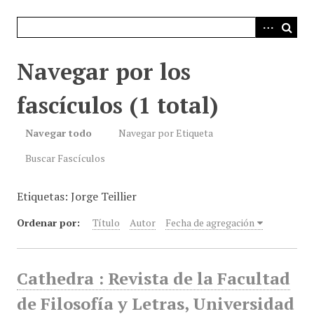
i
n
c
i
Navegar por los
p
a
fascículos (1 total)
l
Navegar todo
Navegar por Etiqueta
Buscar Fascículos
Etiquetas: Jorge Teillier
Ordenar por:
Título
Autor
Fecha de agregación
Cathedra : Revista de la Facultad
de Filosofía y Letras, Universidad