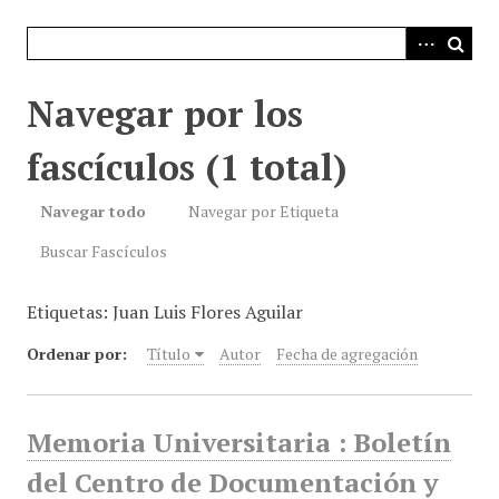
i
n
c
i
Navegar por los
p
a
fascículos (1 total)
l
Navegar todo
Navegar por Etiqueta
Buscar Fascículos
Etiquetas: Juan Luis Flores Aguilar
Ordenar por:
Título
Autor
Fecha de agregación
Memoria Universitaria : Boletín
del Centro de Documentación y