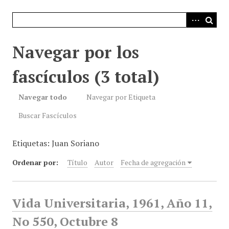
i
n
c
i
Navegar por los
p
a
fascículos (3 total)
l
Navegar todo
Navegar por Etiqueta
Buscar Fascículos
Etiquetas: Juan Soriano
Ordenar por:
Título
Autor
Fecha de agregación
Vida Universitaria, 1961, Año 11,
No 550, Octubre 8